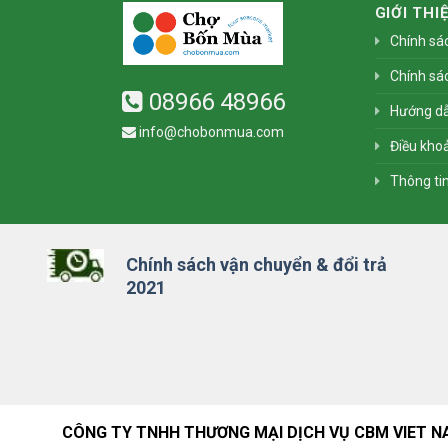
GIỚI THI
Chính sá
Chính sá
08966 48966
Hướng d
info@chobonmua.com
Điều khoả
Thông ti
Chính sách vận chuyển & đổi trả
2021
CÔNG TY TNHH THƯƠNG MẠI DỊCH VỤ CBM VIET N