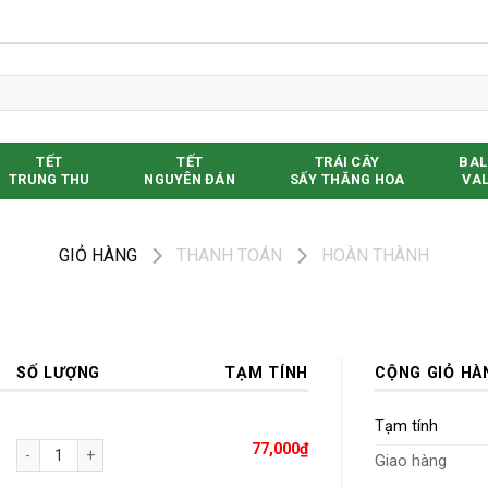
TẾT
TẾT
TRÁI CÂY
BAL
TRUNG THU
NGUYÊN ĐÁN
SẤY THĂNG HOA
VAL
GIỎ HÀNG
THANH TOÁN
HOÀN THÀNH
SỐ LƯỢNG
TẠM TÍNH
CỘNG GIỎ HÀ
Tạm tính
Trà Chanh 400g số lượng
77,000
₫
Giao hàng