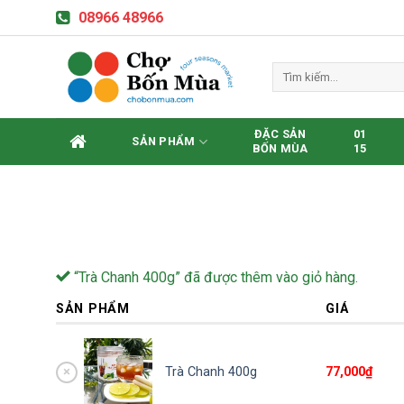
Skip
08966 48966
to
content
Tìm
kiếm:
ĐẶC SẢN
01
SẢN PHẨM
BỐN MÙA
15
“Trà Chanh 400g” đã được thêm vào giỏ hàng.
SẢN PHẨM
GIÁ
×
Trà Chanh 400g
77,000
₫