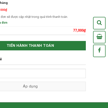
 hàng
,000
₫
 đơn sẽ được cập nhật trong quá trình thanh toán.
a đơn
77,000
₫
Xem
1
TIẾN HÀNH THANH TOÁN
/Chợ Bốn Mùa
i