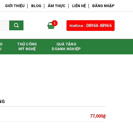
GIỚI THIỆU
BLOG
ẨM THỰC
LIÊN HỆ
ĐĂNG NHẬP
1
Hotline :
08966 48966
O
THỦ CÔNG
QUÀ TẶNG
I
MỸ NGHỆ
DOANH NGHIỆP
NG
77,000
₫