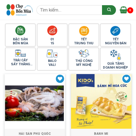
Skip
Tìm
to
0
kiếm:
content
ĐẶC SẢN
01
TẾT
TẾT
BỐN MÙA
15
TRUNG THU
NGUYÊN ĐÁN
TRÁI CÂY
BALO
THỦ CÔNG
QUÀ TẶNG
SẤY THĂNG
VALI
MỸ NGHỆ
DOANH NGHIỆP
HOA
Yêu thích
Yêu thích
HẢI SẢN PHÚ QUỐC
BÁNH MÌ