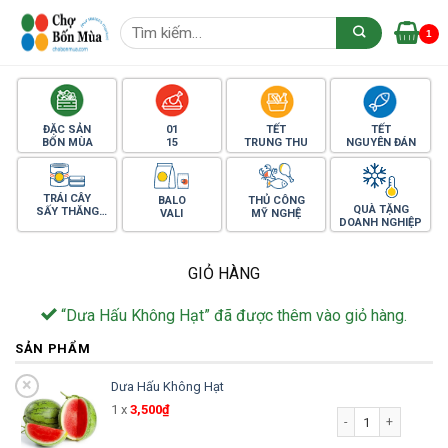
Skip
Tìm
to
1
kiếm:
content
ĐẶC SẢN
01
TẾT
TẾT
BỐN MÙA
15
TRUNG THU
NGUYÊN ĐÁN
TRÁI CÂY
BALO
THỦ CÔNG
QUÀ TẶNG
SẤY THĂNG
VALI
MỸ NGHỆ
DOANH NGHIỆP
HOA
GIỎ HÀNG
“Dưa Hấu Không Hạt” đã được thêm vào giỏ hàng.
SẢN PHẨM
×
Dưa Hấu Không Hạt
Dưa Hấu Không Hạt 
1 x
3,500
₫