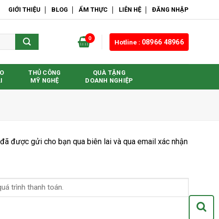
GIỚI THIỆU
BLOG
ẨM THỰC
LIÊN HỆ
ĐĂNG NHẬP
0
Hotline :
08966 48966
O
THỦ CÔNG
QUÀ TẶNG
I
MỸ NGHỆ
DOANH NGHIỆP
 đã được gửi cho bạn qua biên lai và qua email xác nhận