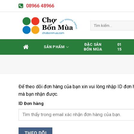
Skip
08966 48966
to
content
Tìm
kiếm:
ĐẶC SẢN
01
SẢN PHẨM
BỐN MÙA
15
Để theo dõi đơn hàng của bạn xin vui lòng nhập ID đơn 
mà bạn nhận được.
ID Đơn hàng
THEO DÕI