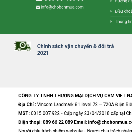
Hướng d
info@chobonmua.com
Điều khoả
Thông ti
Chính sách vận chuyển & đổi trả
2021
CÔNG TY TNHH THƯƠNG MẠI DỊCH VỤ CBM VIET N
Địa Chỉ :
Vincom Landmark 81 level 72 – 720A Điện Biê
MST:
0315 007 922 - Cấp ngày 23/04/2018 cấp tại Chi
Điện thoại: 089 66 22 089 Email: info@chobonmua.
Người chịu trách nhiệm website - Người chịu trách nhiệ