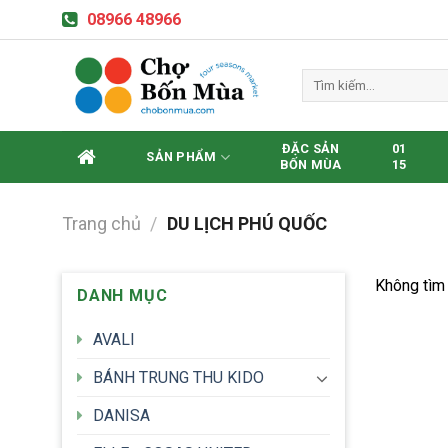
Skip
08966 48966
to
content
Tìm
kiếm:
ĐẶC SẢN
01
SẢN PHẨM
BỐN MÙA
15
Trang chủ
/
DU LỊCH PHÚ QUỐC
Không tìm 
DANH MỤC
AVALI
BÁNH TRUNG THU KIDO
DANISA