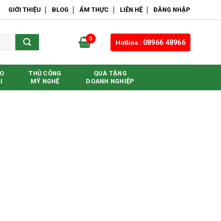
GIỚI THIỆU
BLOG
ẨM THỰC
LIÊN HỆ
ĐĂNG NHẬP
0
Hotline :
08966 48966
O
THỦ CÔNG
QUÀ TẶNG
I
MỸ NGHỆ
DOANH NGHIỆP