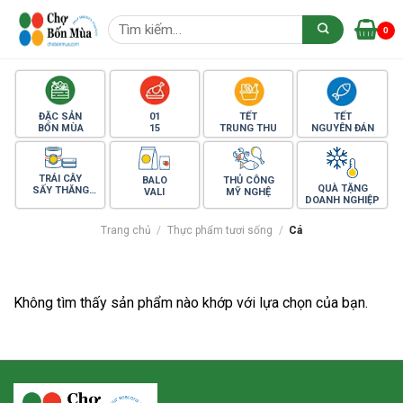
Skip
Tìm
to
0
kiếm:
content
ĐẶC SẢN
01
TẾT
TẾT
BỐN MÙA
15
TRUNG THU
NGUYÊN ĐÁN
TRÁI CÂY
BALO
THỦ CÔNG
QUÀ TẶNG
SẤY THĂNG
VALI
MỸ NGHỆ
DOANH NGHIỆP
HOA
Trang chủ
/
Thực phẩm tươi sống
/
Cá
Không tìm thấy sản phẩm nào khớp với lựa chọn của bạn.