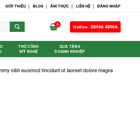
GIỚI THIỆU
BLOG
ẨM THỰC
LIÊN HỆ
ĐĂNG NHẬP
0
Hotline :
08966 48966
O
THỦ CÔNG
QUÀ TẶNG
I
MỸ NGHỆ
DOANH NGHIỆP
ummy nibh euismod tincidunt ut laoreet dolore magna