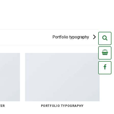
Portfolio typography
Xem
0
/Chợ Bốn Mùa
TER
PORTFOLIO TYPOGRAPHY