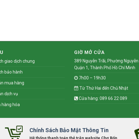
ỆU
GIỜ MỞ CỬA
389 Nguyễn Trãi, Phường Nguyễn 
ch giao dịch chung
Quận 1, Thành Phố Hồ Chí Minh
ch bảo hành
7h00 – 19h30
ẫn mua hàng
Từ Thứ Hai đến Chủ Nhật
n dịch vụ
Cửa hàng: 089 66 22 089
n hàng hóa
Chính Sách Bảo Mật Thông Tin
Hệ thống thanh toán thẻ trên website Chợ Bốn