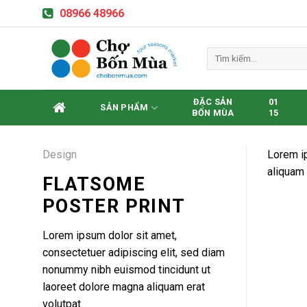
Skip
08966 48966
to
content
Tìm
kiếm:
ĐẶC SẢN
01
SẢN PHẨM
BỐN MÙA
15
Design
Lorem ip
aliquam 
FLATSOME
POSTER PRINT
Lorem ipsum dolor sit amet,
consectetuer adipiscing elit, sed diam
nonummy nibh euismod tincidunt ut
laoreet dolore magna aliquam erat
volutpat.