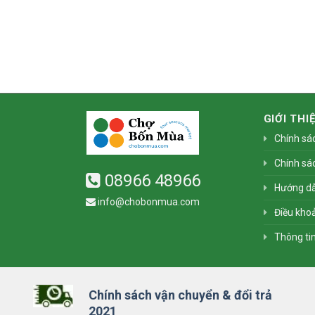
GIỚI THI
Chính sá
Chính sá
08966 48966
Hướng d
info@chobonmua.com
Điều khoả
Thông ti
Chính sách vận chuyển & đổi trả
2021