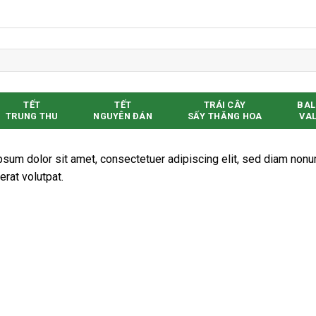
TẾT
TẾT
TRÁI CÂY
BAL
TRUNG THU
NGUYÊN ĐÁN
SẤY THĂNG HOA
VAL
sum dolor sit amet, consectetuer adipiscing elit, sed diam non
erat volutpat.