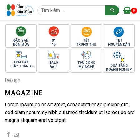
Skip
Tìm
to
0
kiếm:
content
ĐẶC SẢN
01
TẾT
TẾT
BỐN MÙA
15
TRUNG THU
NGUYÊN ĐÁN
TRÁI CÂY
BALO
THỦ CÔNG
QUÀ TẶNG
SẤY THĂNG
VALI
MỸ NGHỆ
DOANH NGHIỆP
HOA
Design
MAGAZINE
Lorem ipsum dolor sit amet, consectetuer adipiscing elit,
sed diam nonummy nibh euismod tincidunt ut laoreet dolore
magna aliquam erat volutpat