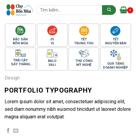
Skip
Tìm
to
0
kiếm:
content
ĐẶC SẢN
01
TẾT
TẾT
BỐN MÙA
15
TRUNG THU
NGUYÊN ĐÁN
TRÁI CÂY
BALO
THỦ CÔNG
QUÀ TẶNG
SẤY THĂNG
VALI
MỸ NGHỆ
DOANH NGHIỆP
HOA
Design
PORTFOLIO TYPOGRAPHY
Lorem ipsum dolor sit amet, consectetuer adipiscing elit,
sed diam nonummy nibh euismod tincidunt ut laoreet dolore
magna aliquam erat volutpat.