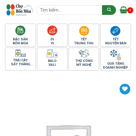
Skip
Tìm
to
0
kiếm:
content
ĐẶC SẢN
01
TẾT
TẾT
BỐN MÙA
15
TRUNG THU
NGUYÊN ĐÁN
TRÁI CÂY
BALO
THỦ CÔNG
QUÀ TẶNG
SẤY THĂNG
VALI
MỸ NGHỆ
DOANH NGHIỆP
HOA
Yêu thích