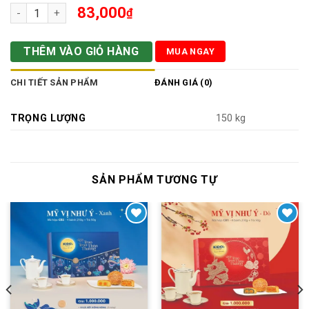
Thập Cẩm Lạp Xưởng Ngủ Hạt 1 Trứng 150g số lượng
83,000
₫
THÊM VÀO GIỎ HÀNG
MUA NGAY
CHI TIẾT SẢN PHẨM
ĐÁNH GIÁ (0)
TRỌNG LƯỢNG
150 kg
SẢN PHẨM TƯƠNG TỰ
Yêu thích
Yêu thích