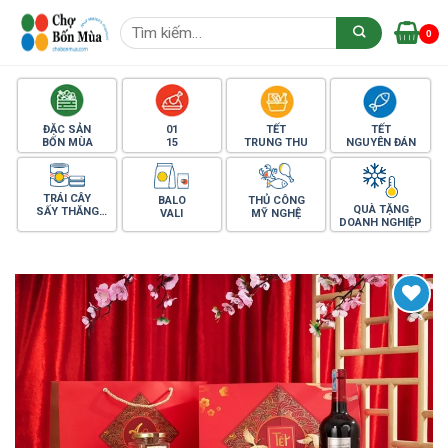
Skip
Tìm
to
0
kiếm:
content
ĐẶC SẢN
01
TẾT
TẾT
BỐN MÙA
15
TRUNG THU
NGUYÊN ĐÁN
TRÁI CÂY
BALO
THỦ CÔNG
QUÀ TẶNG
SẤY THĂNG
VALI
MỸ NGHỆ
DOANH NGHIỆP
HOA
Yêu thích