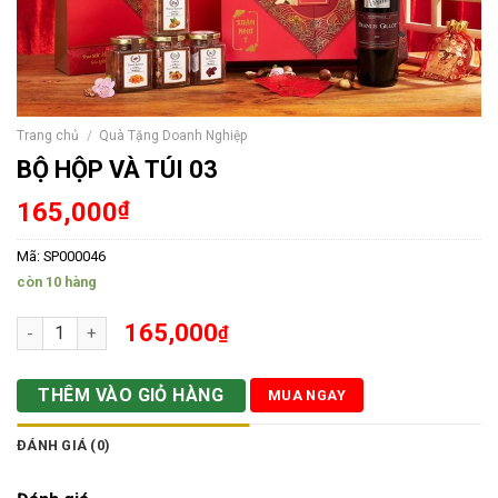
Trang chủ
/
Quà Tặng Doanh Nghiệp
BỘ HỘP VÀ TÚI 03
165,000
₫
Mã:
SP000046
còn 10 hàng
BỘ HỘP VÀ TÚI 03 số lượng
165,000
₫
THÊM VÀO GIỎ HÀNG
MUA NGAY
ĐÁNH GIÁ (0)