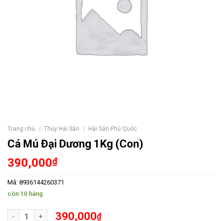
Trang chủ
/
Thủy Hải Sản
/
Hải Sản Phú Quốc
Cá Mú Đại Dương 1Kg (Con)
390,000
₫
Mã:
8936144260371
còn 10 hàng
Cá Mú Đại Dương 1Kg (Con) số lượng
390,000
₫