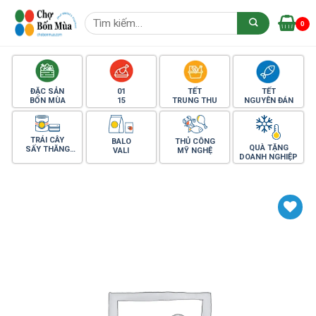
Skip
Tìm
to
0
kiếm:
content
ĐẶC SẢN
01
TẾT
TẾT
BỐN MÙA
15
TRUNG THU
NGUYÊN ĐÁN
TRÁI CÂY
BALO
THỦ CÔNG
QUÀ TẶNG
SẤY THĂNG
VALI
MỸ NGHỆ
DOANH NGHIỆP
HOA
Yêu thích