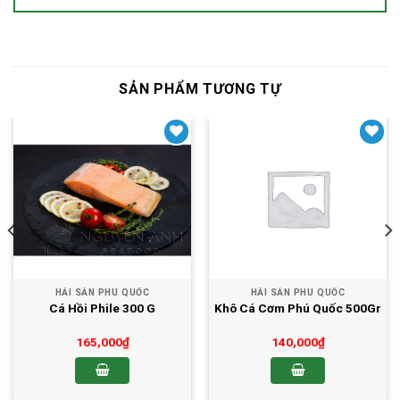
SẢN PHẨM TƯƠNG TỰ
Yêu thích
Yêu thích
HẢI SẢN PHÚ QUỐC
HẢI SẢN PHÚ QUỐC
Cá Hồi Phile 300 G
Khô Cá Cơm Phú Quốc 500Gr
165,000
₫
140,000
₫