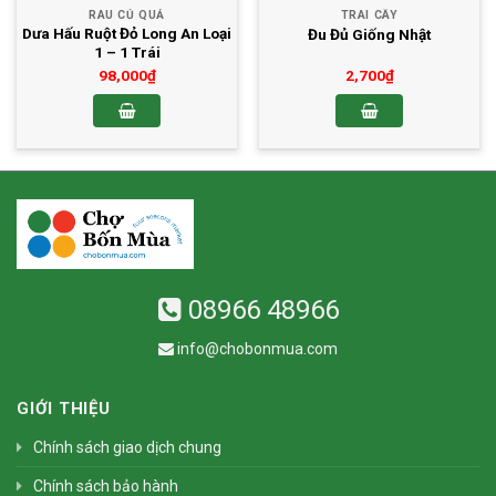
RAU CỦ QUẢ
TRAI CÂY
Dưa Hấu Ruột Đỏ Long An Loại
Đu Đủ Giống Nhật
1 – 1 Trái
98,000
₫
2,700
₫
08966 48966
info@chobonmua.com
GIỚI THIỆU
Chính sách giao dịch chung
Chính sách bảo hành