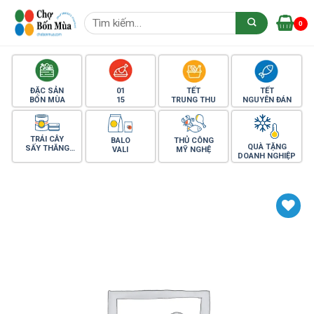
Skip
Tìm
to
0
kiếm:
content
ĐẶC SẢN
01
TẾT
TẾT
BỐN MÙA
15
TRUNG THU
NGUYÊN ĐÁN
TRÁI CÂY
BALO
THỦ CÔNG
QUÀ TẶNG
SẤY THĂNG
VALI
MỸ NGHỆ
DOANH NGHIỆP
HOA
Yêu thích