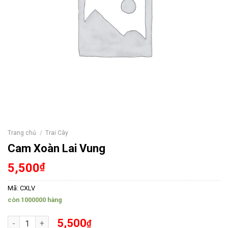
Trang chủ
/
Trai Cây
Cam Xoàn Lai Vung
5,500
₫
Mã:
CXLV
còn 1000000 hàng
Cam Xoàn Lai Vung số lượng
5,500
₫