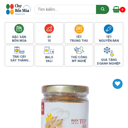
Skip
Tìm
to
0
kiếm:
content
ĐẶC SẢN
01
TẾT
TẾT
BỐN MÙA
15
TRUNG THU
NGUYÊN ĐÁN
TRÁI CÂY
BALO
THỦ CÔNG
QUÀ TẶNG
SẤY THĂNG
VALI
MỸ NGHỆ
DOANH NGHIỆP
HOA
Yêu thích