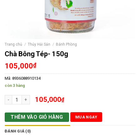
Trang chủ
/
Thủy Hải Sản
/
Bánh Phồng
Chà Bông Tép- 150g
105,000
₫
Mã:
8936088910134
còn 3 hàng
Chà Bông Tép- 150g số lượng
105,000
₫
THÊM VÀO GIỎ HÀNG
MUA NGAY
ĐÁNH GIÁ (0)