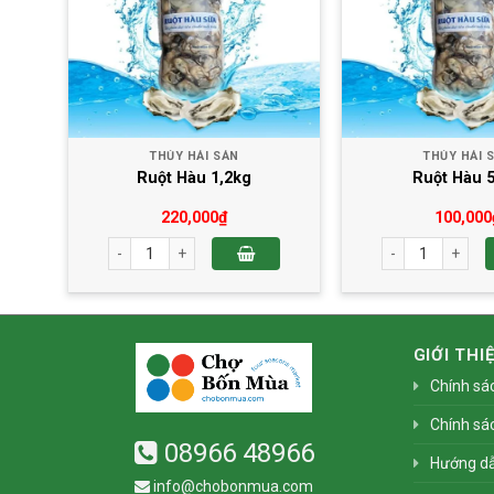
THỦY HẢI SẢN
THỦY HẢI 
Ruột Hàu 1,2kg
Ruột Hàu 
220,000
₫
100,000
Ruột Hàu 1,2kg số lượng
Ruột Hàu 500g s
GIỚI THI
Chính sá
Chính sá
08966 48966
Hướng d
info@chobonmua.com