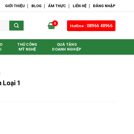
GIỚI THIỆU
BLOG
ẨM THỰC
LIÊN HỆ
ĐĂNG NHẬP
0
Hotline :
08966 48966
O
THỦ CÔNG
QUÀ TẶNG
I
MỸ NGHỆ
DOANH NGHIỆP
n
 Loại 1
ố lượng