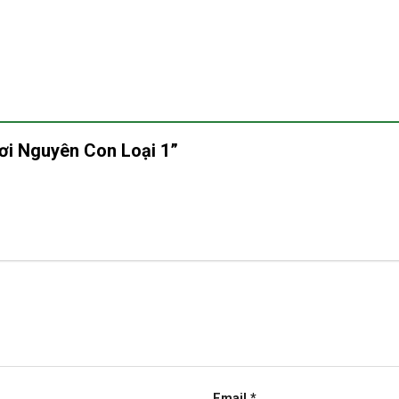
ươi Nguyên Con Loại 1”
Email
*