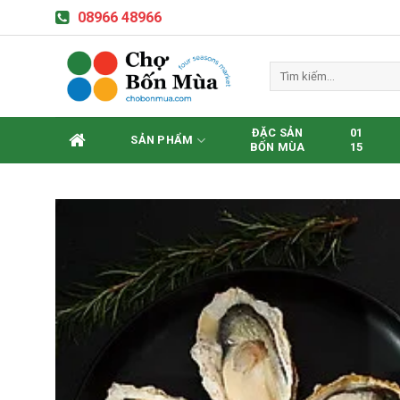
Skip
08966 48966
to
content
Tìm
kiếm:
ĐẶC SẢN
01
SẢN PHẨM
BỐN MÙA
15