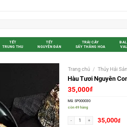
TẾT
TẾT
TRÁI CÂY
BAL
TRUNG THU
NGUYÊN ĐÁN
SẤY THĂNG HOA
VAL
Trang chủ
/
Thủy Hải Sả
Hàu Tươi Nguyên Con
Yêu thích
35,000
₫
Mã:
SP000030
còn 49 hàng
Hàu Tươi Nguyên Con Loại 1 s
35,000
₫