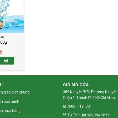
SẢN
500g
₫
ố lượng
ỆU
GIỜ MỞ CỬA
389 Nguyễn Trãi, Phường Nguyễn 
ch giao dịch chung
Quận 1, Thành Phố Hồ Chí Minh
ch bảo hành
7h00 – 19h30
ẫn mua hàng
Từ Thứ Hai đến Chủ Nhật