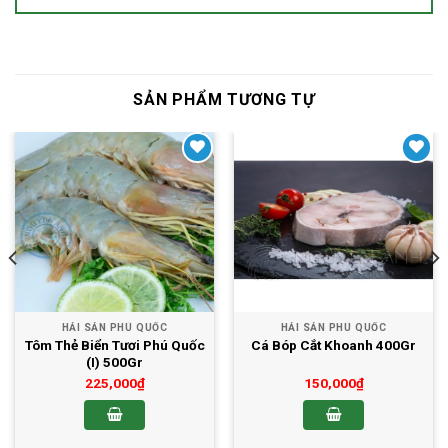
SẢN PHẨM TƯƠNG TỰ
Yêu thích
Yêu thích
HẢI SẢN PHÚ QUỐC
HẢI SẢN PHÚ QUỐC
Tôm Thẻ Biển Tươi Phú Quốc
Cá Bóp Cắt Khoanh 400Gr
(I) 500Gr
225,000
₫
150,000
₫