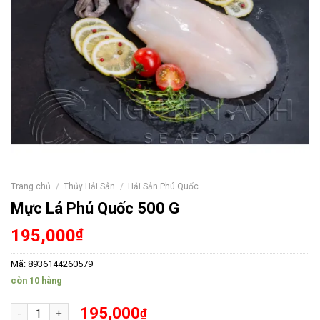
Trang chủ
/
Thủy Hải Sản
/
Hải Sản Phú Quốc
Mực Lá Phú Quốc 500 G
195,000
₫
Mã:
8936144260579
còn 10 hàng
Mực Lá Phú Quốc 500 G số lượng
195,000
₫