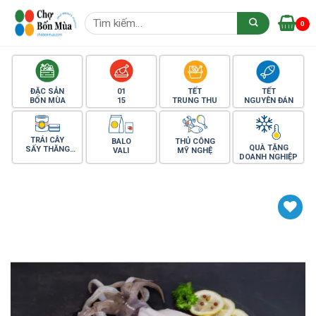
Skip
Tìm
to
0
kiếm:
content
ĐẶC SẢN
01
TẾT
TẾT
BỐN MÙA
15
TRUNG THU
NGUYÊN ĐÁN
TRÁI CÂY
BALO
THỦ CÔNG
QUÀ TẶNG
SẤY THĂNG
VALI
MỸ NGHỆ
DOANH NGHIỆP
HOA
Yêu thích