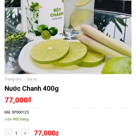
Trang chủ
/
Gia Vị
Nước Chanh 400g
77,000
₫
Mã:
SP000125
còn 993 hàng
Nước Chanh 400g số lượng
77,000
₫