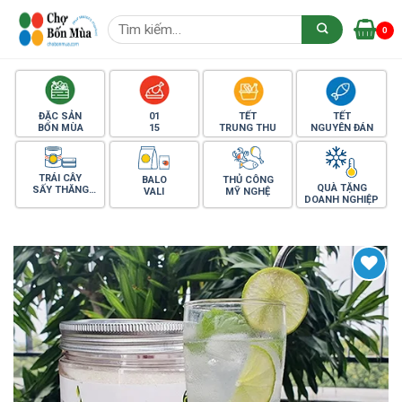
Skip
Tìm
to
0
kiếm:
content
ĐẶC SẢN
01
TẾT
TẾT
BỐN MÙA
15
TRUNG THU
NGUYÊN ĐÁN
TRÁI CÂY
BALO
THỦ CÔNG
QUÀ TẶNG
SẤY THĂNG
VALI
MỸ NGHỆ
DOANH NGHIỆP
HOA
Yêu thích