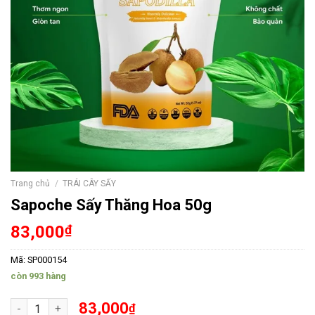
Trang chủ
/
TRÁI CÂY SẤY
Sapoche Sấy Thăng Hoa 50g
83,000
₫
Mã:
SP000154
còn 993 hàng
Sapoche Sấy Thăng Hoa 50g số lượng
83,000
₫