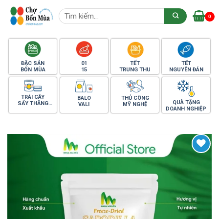
Skip
Tìm
to
0
kiếm:
content
ĐẶC SẢN
01
TẾT
TẾT
BỐN MÙA
15
TRUNG THU
NGUYÊN ĐÁN
TRÁI CÂY
BALO
THỦ CÔNG
QUÀ TẶNG
SẤY THĂNG
VALI
MỸ NGHỆ
DOANH NGHIỆP
HOA
Yêu thích