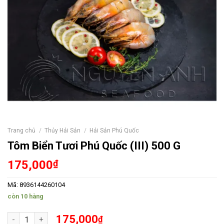
Trang chủ
/
Thủy Hải Sản
/
Hải Sản Phú Quốc
Tôm Biển Tươi Phú Quốc (III) 500 G
175,000
₫
Mã:
8936144260104
còn 10 hàng
Tôm Biển Tươi Phú Quốc (III) 500 G số lượng
175,000
₫