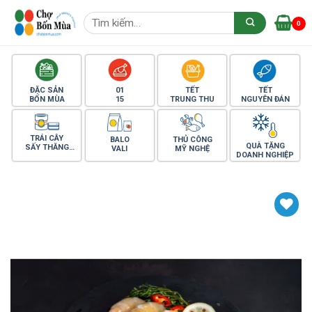
Skip
Tìm
to
0
kiếm:
content
ĐẶC SẢN
01
TẾT
TẾT
BỐN MÙA
15
TRUNG THU
NGUYÊN ĐÁN
TRÁI CÂY
BALO
THỦ CÔNG
QUÀ TẶNG
SẤY THĂNG
VALI
MỸ NGHỆ
DOANH NGHIỆP
HOA
Yêu thích