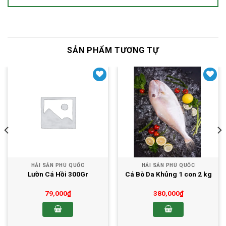
SẢN PHẨM TƯƠNG TỰ
Yêu thích
Yêu thích
HẢI SẢN PHÚ QUỐC
HẢI SẢN PHÚ QUỐC
Lườn Cá Hồi 300Gr
Cá Bò Da Khủng 1 con 2 kg
79,000
₫
380,000
₫