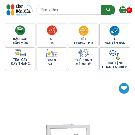
Skip
Tìm
to
0
kiếm:
content
ĐẶC SẢN
01
TẾT
TẾT
BỐN MÙA
15
TRUNG THU
NGUYÊN ĐÁN
TRÁI CÂY
BALO
THỦ CÔNG
QUÀ TẶNG
SẤY THĂNG
VALI
MỸ NGHỆ
DOANH NGHIỆP
HOA
Yêu thích