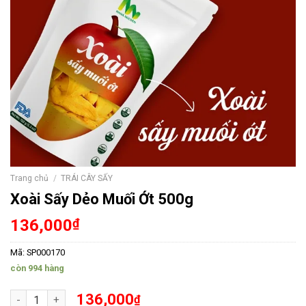
Trang chủ
/
TRÁI CÂY SẤY
Xoài Sấy Dẻo Muối Ớt 500g
136,000
₫
Mã:
SP000170
còn 994 hàng
Xoài Sấy Dẻo Muối Ớt 500g số lượng
136,000
₫