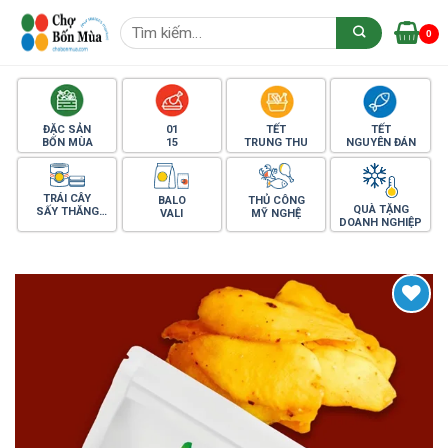
Skip
Tìm
to
0
kiếm:
content
ĐẶC SẢN
01
TẾT
TẾT
BỐN MÙA
15
TRUNG THU
NGUYÊN ĐÁN
TRÁI CÂY
BALO
THỦ CÔNG
QUÀ TẶNG
SẤY THĂNG
VALI
MỸ NGHỆ
DOANH NGHIỆP
HOA
Yêu thích