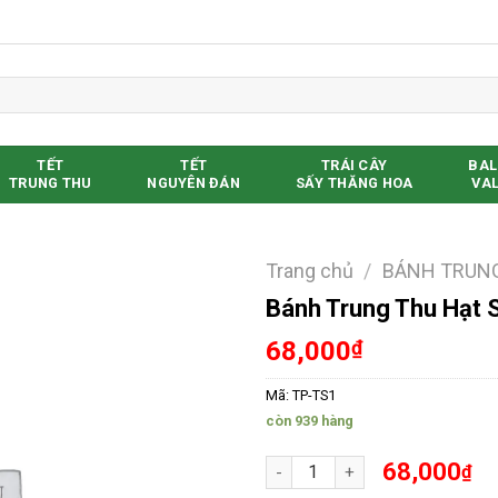
TẾT
TẾT
TRÁI CÂY
BAL
TRUNG THU
NGUYÊN ĐÁN
SẤY THĂNG HOA
VAL
Trang chủ
/
BÁNH TRUNG
Bánh Trung Thu Hạt 
Yêu thích
68,000
₫
Mã:
TP-TS1
còn 939 hàng
Bánh Trung Thu Hạt Sen 1 Tr
68,000
₫