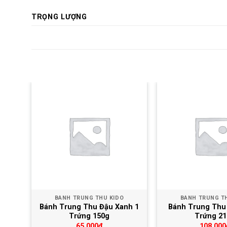
TRỌNG LƯỢNG
u thích
Yêu thích
BÁNH TRUNG THU KIDO
BÁNH TRUNG T
 Bát
Bánh Trung Thu Đậu Xanh 1
Bánh Trung Thu 
Trứng 150g
Trứng 21
65,000
₫
108,000