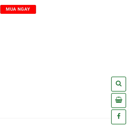
MUA NGAY
Xem
0
/Chợ Bốn Mùa