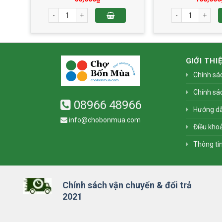
Bát Bửu 2 Trứng 210g số lượng
Bánh Trung Thu Đậu Xanh 1 Trứng 150g số lượng
Bánh Trung Thu 
GIỚI THI
Chính sá
Chính sá
08966 48966
Hướng d
info@chobonmua.com
Điều khoả
Thông ti
Chính sách vận chuyển & đổi trả
2021