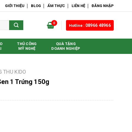
GIỚI THIỆU
BLOG
ẨM THỰC
LIÊN HỆ
ĐĂNG NHẬP
0
Hotline :
08966 48966
O
THỦ CÔNG
QUÀ TẶNG
I
MỸ NGHỆ
DOANH NGHIỆP
 THU KIDO
Sen 1 Trứng 150g
ứng 150g số lượng