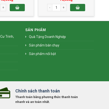
g
ng Thu Thập Cẩm Gà Quay 2 Trứng 210g số lượng
Bánh Trung Thu Thập Cẩm Lạp Xưởng 1 T
SẢN PHẨM
Cư Trinh,
Quà Tặng Doanh Nghiệp
Sản phẩm bán chạy
Sản phẩm nổi bật
Chính sách thanh toán
Thanh toán bằng phương thức thanh toán
nhanh và an toàn nhất.