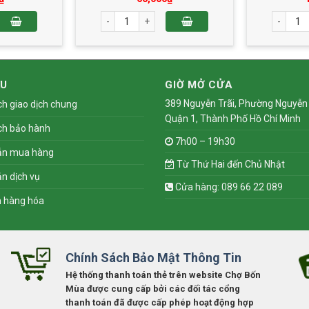
Hạt Sen 2 Trứng 210g số lượng
Bánh Trung Thu Khoai Môn 1 Trứng 150g số lượn
Bánh Tru
ỆU
GIỜ MỞ CỬA
389 Nguyễn Trãi, Phường Nguyễn 
ch giao dịch chung
Quận 1, Thành Phố Hồ Chí Minh
ch bảo hành
7h00 – 19h30
ẫn mua hàng
Từ Thứ Hai đến Chủ Nhật
n dịch vụ
Cửa hàng: 089 66 22 089
n hàng hóa
Chính Sách Bảo Mật Thông Tin
Hệ thống thanh toán thẻ trên website Chợ Bốn
Mùa được cung cấp bởi các đối tác cổng
thanh toán đã được cấp phép hoạt động hợp