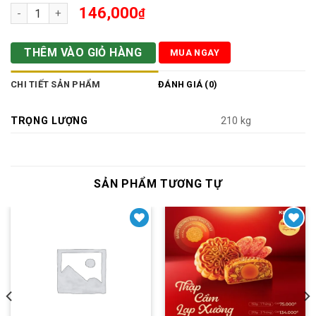
Bánh Trung Thu Gà Quay Xốt Tiêu Đen 2 Trứng 210g số lượng
146,000
₫
THÊM VÀO GIỎ HÀNG
MUA NGAY
CHI TIẾT SẢN PHẨM
ĐÁNH GIÁ (0)
TRỌNG LƯỢNG
210 kg
SẢN PHẨM TƯƠNG TỰ
Yêu thích
Yêu thích