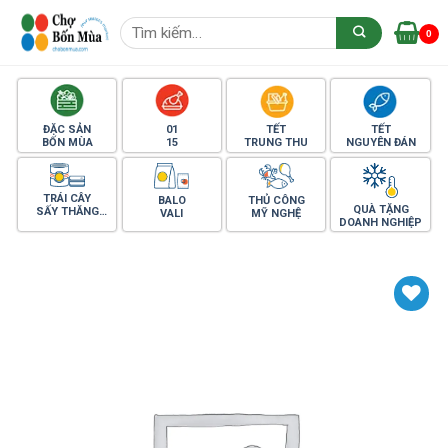
Skip
Tìm
to
0
kiếm:
content
ĐẶC SẢN
01
TẾT
TẾT
BỐN MÙA
15
TRUNG THU
NGUYÊN ĐÁN
TRÁI CÂY
BALO
THỦ CÔNG
QUÀ TẶNG
SẤY THĂNG
VALI
MỸ NGHỆ
DOANH NGHIỆP
HOA
Yêu thích