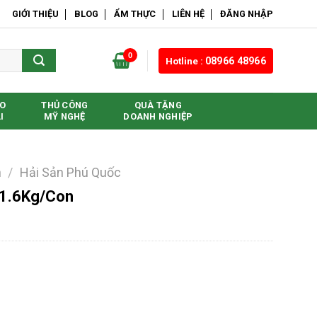
GIỚI THIỆU
BLOG
ẨM THỰC
LIÊN HỆ
ĐĂNG NHẬP
0
Hotline :
08966 48966
O
THỦ CÔNG
QUÀ TẶNG
I
MỸ NGHỆ
DOANH NGHIỆP
n
/
Hải Sản Phú Quốc
1.6Kg/Con
 số lượng