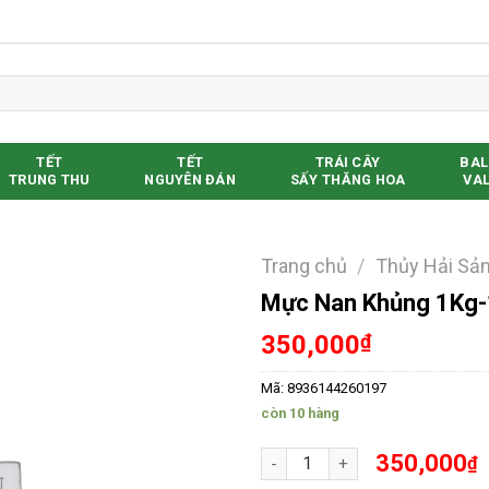
TẾT
TẾT
TRÁI CÂY
BAL
TRUNG THU
NGUYÊN ĐÁN
SẤY THĂNG HOA
VAL
Trang chủ
/
Thủy Hải Sả
Mực Nan Khủng 1Kg-
Yêu thích
350,000
₫
Mã:
8936144260197
còn 10 hàng
Mực Nan Khủng 1Kg-1.6Kg/Con
350,000
₫