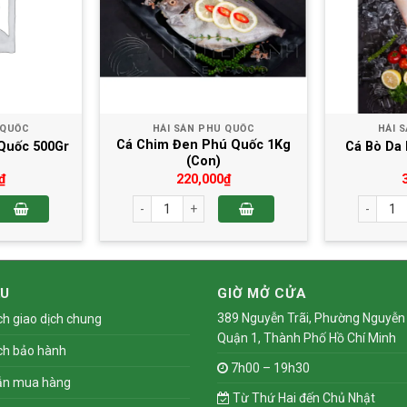
 QUỐC
HẢI SẢN PHÚ QUỐC
HẢI 
Cá Chim Đen Phú Quốc 1Kg
Quốc 500Gr
Cá Bò Da 
(Con)
₫
220,000
₫
 Quốc 500Gr số lượng
Cá Chim Đen Phú Quốc 1Kg (Con) số lượng
Cá Bò Da
ỆU
GIỜ MỞ CỬA
389 Nguyễn Trãi, Phường Nguyễn 
ch giao dịch chung
Quận 1, Thành Phố Hồ Chí Minh
ch bảo hành
7h00 – 19h30
ẫn mua hàng
Từ Thứ Hai đến Chủ Nhật