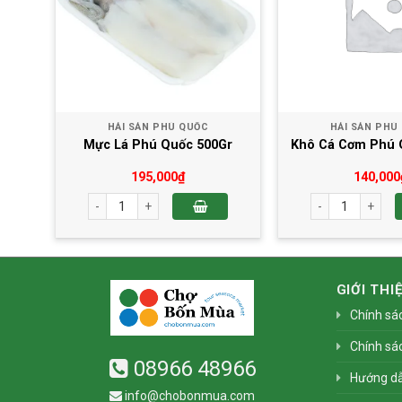
HẢI SẢN PHÚ QUỐC
HẢI SẢN PHÚ
900gr
Mực Lá Phú Quốc 500Gr
Khô Cá Cơm Phú 
195,000
₫
140,000
 900gr số lượng
Mực Lá Phú Quốc 500Gr số lượng
Khô Cá Cơm Phú
GIỚI THI
Chính sá
Chính sá
08966 48966
Hướng d
info@chobonmua.com