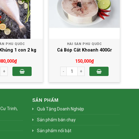
SẢN PHÚ QUỐC
HẢI SẢN PHÚ QUỐC
Khủng 1 con 2 kg
Cá Bóp Cắt Khoanh 400Gr
380,000
₫
150,000
₫
 Khủng 1 con 2 kg số lượng
Cá Bóp Cắt Khoanh 400Gr số lượng
SẢN PHẨM
Cư Trinh,
Quà Tặng Doanh Nghiệp
Sản phẩm bán chạy
Sản phẩm nổi bật