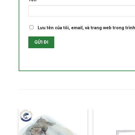
Lưu tên của tôi, email, và trang web trong trình
u thích
Yêu thích