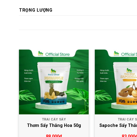
TRỌNG LƯỢNG
u thích
Yêu thích
TRÁI CÂY SẤY
TRÁI CÂY 
Hoa
Thơm Sấy Thăng Hoa 50g
Sapoche Sấy Thă
88,000
₫
83,000