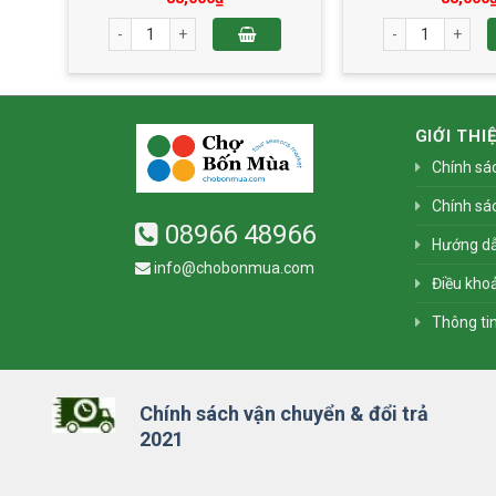
oa 50g số lượng
Thơm Sấy Thăng Hoa 50g số lượng
Sapoche Sấy Thă
GIỚI THI
Chính sá
Chính sá
08966 48966
Hướng d
info@chobonmua.com
Điều khoả
Thông ti
Chính sách vận chuyển & đổi trả
2021