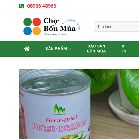
Skip
08966 48966
to
content
Tìm
kiếm:
ĐẶC SẢN
01
SẢN PHẨM
BỐN MÙA
15