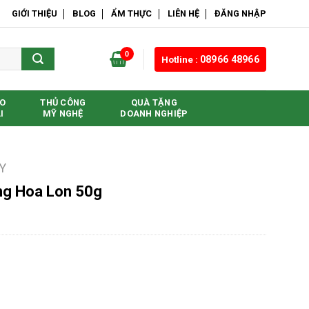
GIỚI THIỆU
BLOG
ẨM THỰC
LIÊN HỆ
ĐĂNG NHẬP
0
Hotline :
08966 48966
O
THỦ CÔNG
QUÀ TẶNG
I
MỸ NGHỆ
DOANH NGHIỆP
Y
ng Hoa Lon 50g
n 50g số lượng