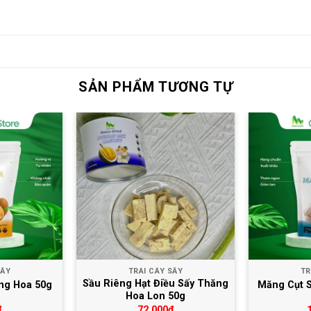
SẢN PHẨM TƯƠNG TỰ
Yêu thích
Yêu thích
SẤY
TRÁI CÂY SẤY
TR
Sầu Riêng Hạt Điều Sấy Thăng
ng Hoa 50g
Măng Cụt 
Hoa Lon 50g
₫
72,000
₫