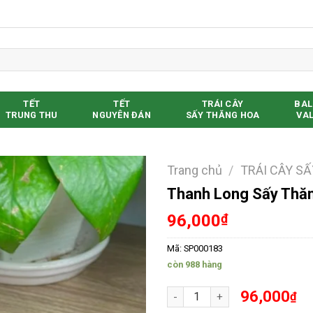
TẾT
TẾT
TRÁI CÂY
BAL
TRUNG THU
NGUYÊN ĐÁN
SẤY THĂNG HOA
VAL
Trang chủ
/
TRÁI CÂY SẤ
Thanh Long Sấy Thă
Yêu thích
96,000
₫
Mã:
SP000183
còn 988 hàng
Thanh Long Sấy Thăng Hoa Lo
96,000
₫