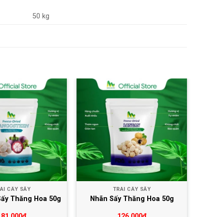
50 kg
Yêu thích
Yêu thích
ÁI CÂY SẤY
TRÁI CÂY SẤY
Sấy Thăng Hoa 50g
Nhãn Sấy Thăng Hoa 50g
181,000
₫
126,000
₫