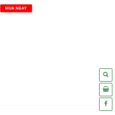
MUA NGAY
0
Xem
/Chợ Bốn Mùa