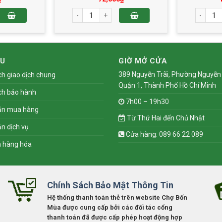
ng Hoa 50g số lượng
Sầu Riêng Hạt Điều Sấy Thăng Hoa Lon 50g số lư
Măng Cụt
ỆU
GIỜ MỞ CỬA
389 Nguyễn Trãi, Phường Nguyễn 
ch giao dịch chung
Quận 1, Thành Phố Hồ Chí Minh
ch bảo hành
7h00 – 19h30
ẫn mua hàng
Từ Thứ Hai đến Chủ Nhật
n dịch vụ
Cửa hàng: 089 66 22 089
n hàng hóa
Chính Sách Bảo Mật Thông Tin
Hệ thống thanh toán thẻ trên website Chợ Bốn
Mùa được cung cấp bởi các đối tác cổng
thanh toán đã được cấp phép hoạt động hợp