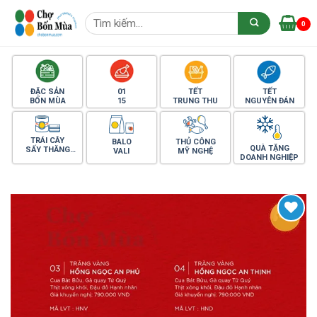
Skip
Tìm
to
0
kiếm:
content
ĐẶC SẢN
01
TẾT
TẾT
BỐN MÙA
15
TRUNG THU
NGUYÊN ĐÁN
TRÁI CÂY
BALO
THỦ CÔNG
QUÀ TẶNG
SẤY THĂNG
VALI
MỸ NGHỆ
DOANH NGHIỆP
HOA
Yêu thích