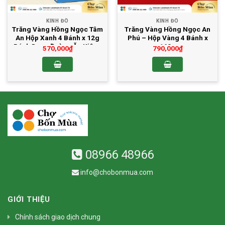
KINH ĐÔ
KINH ĐÔ
Trăng Vàng Hồng Ngọc Tâm
Trăng Vàng Hồng Ngọc An
An Hộp Xanh 4 Bánh x 12g
Phú – Hộp Vàng 4 Bánh x
Bánh Dung Đường Ăn Kiêng
160g
570,000
₫
790,000
₫
08966 48966
info@chobonmua.com
GIỚI THIỆU
Chính sách giao dịch chung