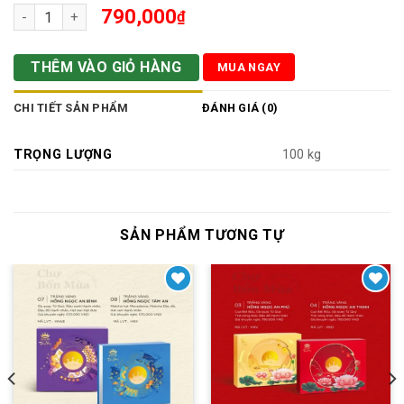
Trăng Vàng Hồng Ngọc An Thịnh - Hộp Đỏ 4 Bánh X 160g số lư
790,000
₫
THÊM VÀO GIỎ HÀNG
MUA NGAY
CHI TIẾT SẢN PHẨM
ĐÁNH GIÁ (0)
TRỌNG LƯỢNG
100 kg
SẢN PHẨM TƯƠNG TỰ
Yêu thích
Yêu thích