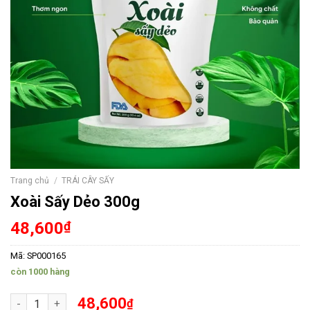
Trang chủ
/
TRÁI CÂY SẤY
Xoài Sấy Dẻo 300g
48,600
₫
Mã:
SP000165
còn 1000 hàng
Xoài Sấy Dẻo 300g số lượng
48,600
₫