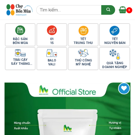
Skip
Tìm
to
0
kiếm:
content
ĐẶC SẢN
01
TẾT
TẾT
BỐN MÙA
15
TRUNG THU
NGUYÊN ĐÁN
TRÁI CÂY
BALO
THỦ CÔNG
QUÀ TẶNG
SẤY THĂNG
VALI
MỸ NGHỆ
DOANH NGHIỆP
HOA
Yêu thích