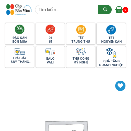
Skip
Tìm
to
0
kiếm:
content
ĐẶC SẢN
01
TẾT
TẾT
BỐN MÙA
15
TRUNG THU
NGUYÊN ĐÁN
TRÁI CÂY
BALO
THỦ CÔNG
QUÀ TẶNG
SẤY THĂNG
VALI
MỸ NGHỆ
DOANH NGHIỆP
HOA
Yêu thích