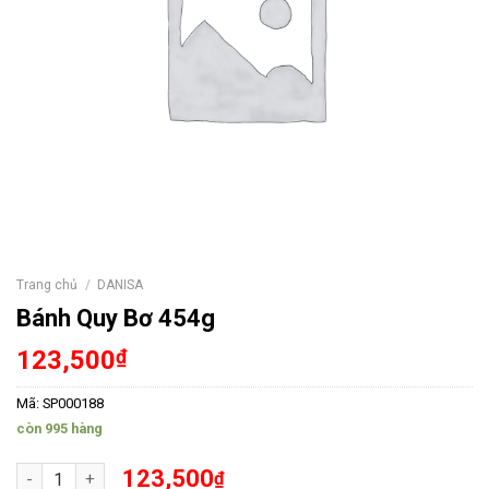
Trang chủ
/
DANISA
Bánh Quy Bơ 454g
123,500
₫
Mã:
SP000188
còn 995 hàng
Bánh Quy Bơ 454g số lượng
123,500
₫