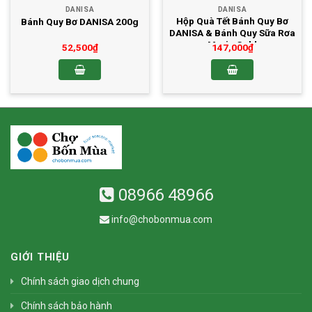
DANISA
DANISA
Hộp Quà Tết Bánh Quy Bơ
Bánh Quy Bơ DANISA 200g
DANISA & Bánh Quy Sữa Rơa
Marie Gold
52,500
₫
147,000
₫
08966 48966
info@chobonmua.com
GIỚI THIỆU
Chính sách giao dịch chung
Chính sách bảo hành