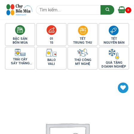
Skip
Tìm
to
0
kiếm:
content
ĐẶC SẢN
01
TẾT
TẾT
BỐN MÙA
15
TRUNG THU
NGUYÊN ĐÁN
TRÁI CÂY
BALO
THỦ CÔNG
QUÀ TẶNG
SẤY THĂNG
VALI
MỸ NGHỆ
DOANH NGHIỆP
HOA
Yêu thích