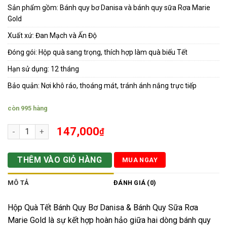
Sản phẩm gồm: Bánh quy bơ Danisa và bánh quy sữa Rơa Marie
Gold
Xuất xứ: Đan Mạch và Ấn Độ
Đóng gói: Hộp quà sang trọng, thích hợp làm quà biếu Tết
Hạn sử dụng: 12 tháng
Bảo quản: Nơi khô ráo, thoáng mát, tránh ánh nắng trực tiếp
còn 995 hàng
Hộp Quà Tết Bánh Quy Bơ DANISA & Bánh Quy Sữa Rơa Marie G
147,000
₫
THÊM VÀO GIỎ HÀNG
MUA NGAY
MÔ TẢ
ĐÁNH GIÁ (0)
Hộp Quà Tết Bánh Quy Bơ Danisa & Bánh Quy Sữa Rơa
Marie Gold là sự kết hợp hoàn hảo giữa hai dòng bánh quy