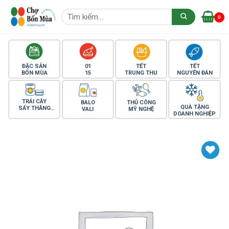
Skip
Tìm
to
0
kiếm:
content
ĐẶC SẢN
01
TẾT
TẾT
BỐN MÙA
15
TRUNG THU
NGUYÊN ĐÁN
TRÁI CÂY
BALO
THỦ CÔNG
QUÀ TẶNG
SẤY THĂNG
VALI
MỸ NGHỆ
DOANH NGHIỆP
HOA
Yêu thích