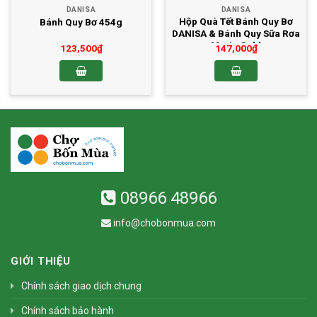
DANISA
DANISA
Hộp Quà Tết Bánh Quy Bơ
Bánh Quy Bơ 454g
DANISA & Bánh Quy Sữa Rơa
Marie Gold
123,500
₫
147,000
₫
08966 48966
info@chobonmua.com
GIỚI THIỆU
Chính sách giao dịch chung
Chính sách bảo hành